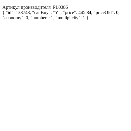
Артикул производителя
PL0386
{ "id": 138748, "canBuy": "Y", "price": 445.84, "priceOld": 0,
"economy": 0, "number": 1, "multiplicity": 1 }