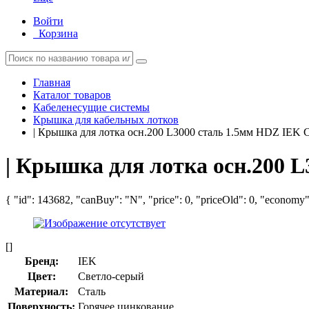
Войти
Корзина
Главная
Каталог товаров
Кабеленесущие системы
Крышка для кабельных лотков
| Крышка для лотка осн.200 L3000 сталь 1.5мм HDZ IE
| Крышка для лотка осн.200 
{ "id": 143682, "canBuy": "N", "price": 0, "priceOld": 0, "economy":
[]
Бренд:
IEK
Цвет:
Светло-серый
Материал:
Сталь
Поверхность:
Горячее цинкование