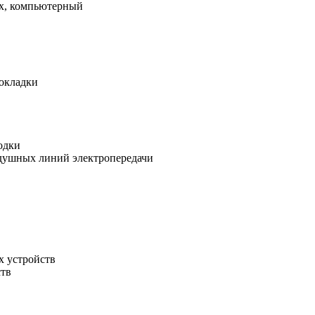
х, компьютерный
рокладки
одки
душных линий электропередачи
х устройств
ств