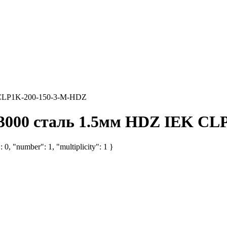
K CLP1K-200-150-3-M-HDZ
L3000 сталь 1.5мм HDZ IEK C
 0, "number": 1, "multiplicity": 1 }