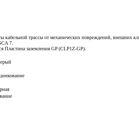
ы кабельной трассы от механических повреждений, внешних кл
SCA 7.
ся Пластина заземления GP (CLP1Z-GP).
серый
 цинкование
рная
вание