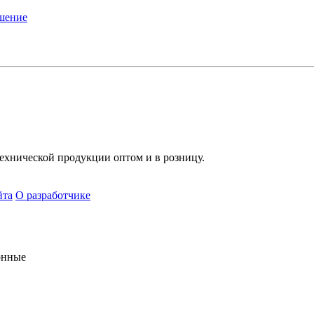
ашение
хнической продукции оптом и в розницу.
йта
О разработчике
онные