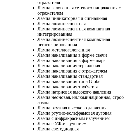
отражателя
Лампа галогенная сетевого напряжения с
отражателем
Лампа индикаторная и сигнальная
Лампа люминесцентная
Лампа люминесцентная компактная
интегрированная
Лампа люминесцентная компактная
неинтегрированная
Лампа металлогалогенная
Лампа накаливания в форме свечи
Лампа накаливания в форме шара
Лампа накаливания зеркальная
Лампа накаливания с отражателем
Лампа накаливания стандартная
Лампа накаливания типа Globe
Лампа накаливания трубчатая
Лампа натриевая высокого давления
Лампа неоновая, иллюминационная, строб-
лампа
Лампа ртутная высокого давления
Лампа ртутно-вольфрамовая дуговая
Лампа с инфракрасным излучением
Лампа с УФ-излучением
Лампа светодиодная