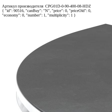
Артикул производителя
CPG01D-0-90-400-08-HDZ
{ "id": 90516, "canBuy": "N", "price": 0, "priceOld": 0,
"economy": 0, "number": 1, "multiplicity": 1 }