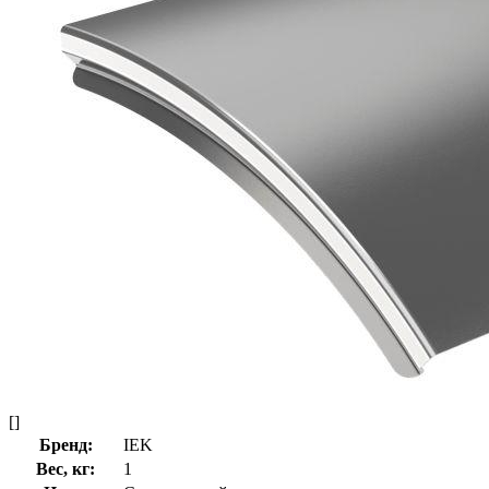
[]
Бренд:
IEK
Вес, кг:
1