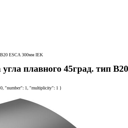
п В20 ESCA 300мм IEK
 угла плавного 45град. тип В
, "number": 1, "multiplicity": 1 }