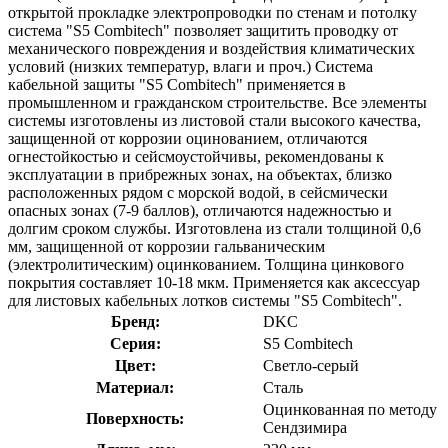
открытой прокладке электропроводки по стенам и потолку
система "S5 Combitech" позволяет защитить проводку от
механического повреждения и воздействия климатических
условий (низких температур, влаги и проч.) Система
кабельной защиты "S5 Combitech" применяется в
промышленном и гражданском строительстве. Все элементы
системы изготовлены из листовой стали высокого качества,
защищенной от коррозии оцинованием, отличаются
огнестойкостью и сейсмоустойчивы, рекомендованы к
эксплуатации в прибрежных зонах, на объектах, близко
расположенных рядом с морской водой, в сейсмически
опасных зонах (7-9 баллов), отличаются надежностью и
долгим сроком службы. Изготовлена из стали толщиной 0,6
мм, защищенной от коррозии гальваническим
(электролитическим) оцинкованием. Толщина цинкового
покрытия составляет 10-18 мкм. Применяется как аксессуар
для листовых кабельных лотков системы "S5 Сombitech".
Бренд:
DKC
Серия:
S5 Combitech
Цвет:
Светло-серый
Материал:
Сталь
Оцинкованная по методу
Поверхность:
Сендзимира