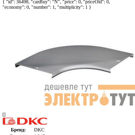
{ "id": 36498, "canBuy": "N", "price": 0, "priceOld": 0,
"economy": 0, "number": 1, "multiplicity": 1 }
[]
Бренд:
DKC