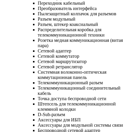
Переходник кабельный
Преобразователь интерфейса
Пылезащитный колпачок для разъемов
Разъем модульный
Разъем, штекер коаксиальный
Распределительная коробка для
телекоммуникационной техники
Розетка медная коммуникационная (витая
пара)
Сетевой адаптер
Сетевой коммутатор
Сетевой маршрутизатор
Сетевой ретранслятор
Системная волоконно-оптическая
коммутационная панель
Телекоммуникационный разъем
Телекоммуникацонный соединительный
кабель
Точка доступа беспроводной сети
Штепсель для телекоммуникационной
клеммной колодки
D-Sub-разъем
Аксессуары для ИБП
Аксессуары для модульной системы связи
Беспроводной сетевой адаптер