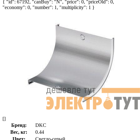
{ "id": 67192, "canBuy": "N", "price": 0, "priceOld": 0,
"economy": 0, "number": 1, "multiplicity": 1 }
[]
Бренд:
DKC
Вес, кг:
0.44
Цвет:
Светло-серый