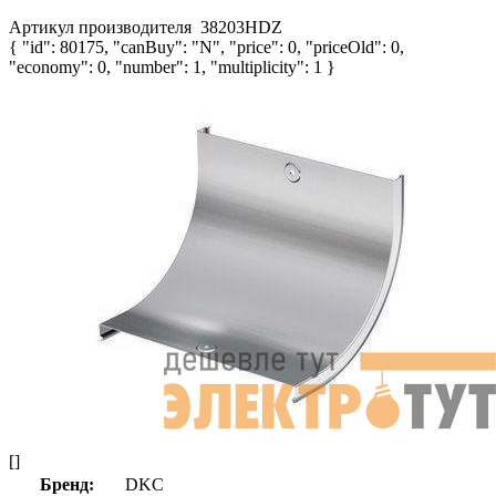
Артикул производителя
38203HDZ
{ "id": 80175, "canBuy": "N", "price": 0, "priceOld": 0,
"economy": 0, "number": 1, "multiplicity": 1 }
[]
Бренд:
DKC