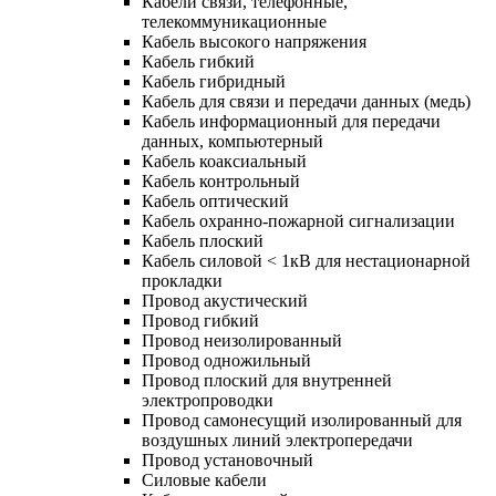
Кабели связи, телефонные,
телекоммуникационные
Кабель высокого напряжения
Кабель гибкий
Кабель гибридный
Кабель для связи и передачи данных (медь)
Кабель информационный для передачи
данных, компьютерный
Кабель коаксиальный
Кабель контрольный
Кабель оптический
Кабель охранно-пожарной сигнализации
Кабель плоский
Кабель силовой < 1кВ для нестационарной
прокладки
Провод акустический
Провод гибкий
Провод неизолированный
Провод одножильный
Провод плоский для внутренней
электропроводки
Провод самонесущий изолированный для
воздушных линий электропередачи
Провод установочный
Силовые кабели