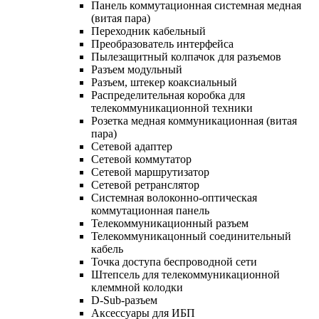
Панель коммутационная системная медная
(витая пара)
Переходник кабельный
Преобразователь интерфейса
Пылезащитный колпачок для разъемов
Разъем модульный
Разъем, штекер коаксиальный
Распределительная коробка для
телекоммуникационной техники
Розетка медная коммуникационная (витая
пара)
Сетевой адаптер
Сетевой коммутатор
Сетевой маршрутизатор
Сетевой ретранслятор
Системная волоконно-оптическая
коммутационная панель
Телекоммуникационный разъем
Телекоммуникацонный соединительный
кабель
Точка доступа беспроводной сети
Штепсель для телекоммуникационной
клеммной колодки
D-Sub-разъем
Аксессуары для ИБП