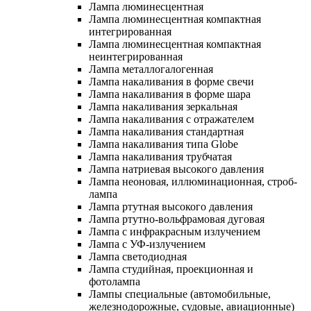
Лампа люминесцентная
Лампа люминесцентная компактная
интегрированная
Лампа люминесцентная компактная
неинтегрированная
Лампа металлогалогенная
Лампа накаливания в форме свечи
Лампа накаливания в форме шара
Лампа накаливания зеркальная
Лампа накаливания с отражателем
Лампа накаливания стандартная
Лампа накаливания типа Globe
Лампа накаливания трубчатая
Лампа натриевая высокого давления
Лампа неоновая, иллюминационная, строб-
лампа
Лампа ртутная высокого давления
Лампа ртутно-вольфрамовая дуговая
Лампа с инфракрасным излучением
Лампа с УФ-излучением
Лампа светодиодная
Лампа студийная, проекционная и
фотолампа
Лампы специальные (автомобильные,
железнодорожные, судовые, авиационные)