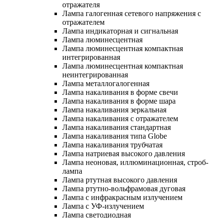
отражателя
Лампа галогенная сетевого напряжения с
отражателем
Лампа индикаторная и сигнальная
Лампа люминесцентная
Лампа люминесцентная компактная
интегрированная
Лампа люминесцентная компактная
неинтегрированная
Лампа металлогалогенная
Лампа накаливания в форме свечи
Лампа накаливания в форме шара
Лампа накаливания зеркальная
Лампа накаливания с отражателем
Лампа накаливания стандартная
Лампа накаливания типа Globe
Лампа накаливания трубчатая
Лампа натриевая высокого давления
Лампа неоновая, иллюминационная, строб-
лампа
Лампа ртутная высокого давления
Лампа ртутно-вольфрамовая дуговая
Лампа с инфракрасным излучением
Лампа с УФ-излучением
Лампа светодиодная