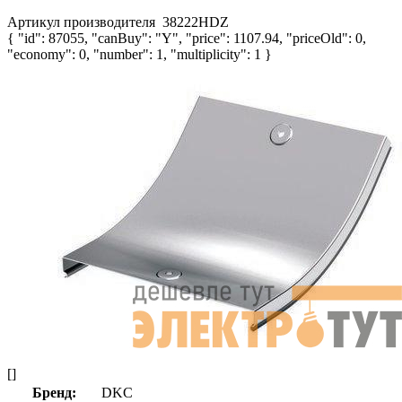
Артикул производителя
38222HDZ
{ "id": 87055, "canBuy": "Y", "price": 1107.94, "priceOld": 0,
"economy": 0, "number": 1, "multiplicity": 1 }
[]
Бренд:
DKC