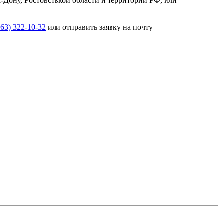
а-Дону, Ростовствкой области и территории РФ, или
863) 322-10-32
или отправить заявку на почту