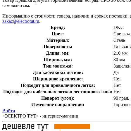
Товар Крышка для угла горизонтальный 90град. CPO 90 осн. 80
самовывозом.
Информацию о стоимости товара, наличии и сроках поставки, 
zakaz@electrotut.ru
.
Бренд:
DKC
Цвет:
Светло-
Материал:
Сталь
Поверхность:
Гальван
Длина, мм:
210 мм
Ширина, мм:
80 мм
Тип монтажа:
Защелки
Для кабельных лотков:
Да
Шарнирное крепление:
Нет
Подходит для проволочного лотка:
Нет
Подходит для кабельных лотков лестничного типа:
Нет
Поворот (угол):
90 град.
Изменение направления:
Горизон
Войти
«ЭЛЕКТРО ТУТ» - интернет-магазин