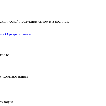
хнической продукции оптом и в розницу.
йта
О разработчике
онные
х, компьютерный
рокладки