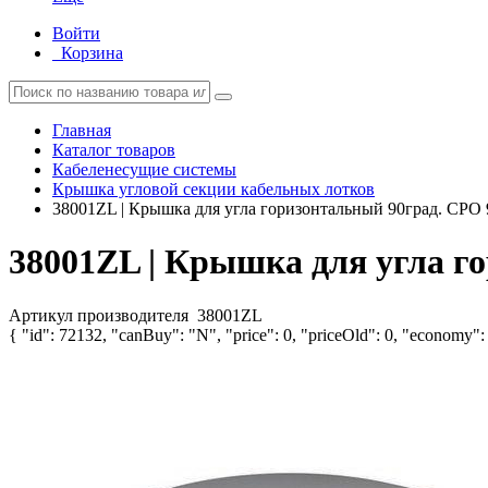
Войти
Корзина
Главная
Каталог товаров
Кабеленесущие системы
Крышка угловой секции кабельных лотков
38001ZL | Крышка для угла горизонтальный 90град. CPO 
38001ZL | Крышка для угла г
Артикул производителя
38001ZL
{ "id": 72132, "canBuy": "N", "price": 0, "priceOld": 0, "economy": 0