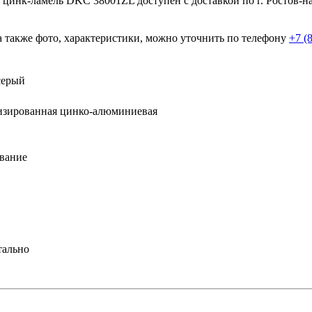
 цинк-ламель DKC 38001ZL доступен с доставкой по г. Ростов-н
а также фото, характеристики, можно уточнить по телефону
+7 (
серый
изированная цинко-алюминиевая
вание
тально