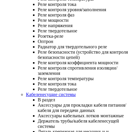
Реле контроля тока
Реле контроля уровня/заполнения
Реле контроля фаз
Реле мощности
Реле напряжения
Реле твердотельное
Розетка-реле
Оптрон
Радиатор для твердотельного реле
Реле безопасности (устройство для контроля
безопасности цепей)
Реле контроля коэффициента мощности
Реле контроля спротивления изоляции/
заземления
Реле контроля температуры
Реле контроля тока
Реле твердотельное
Кабеленесущие системы
В раздел
Аксессуары для прокладки кабеля питания/
кабеля для передачи данных
Аксессуары кабельных лотков монтажные
Держатель трубы/кабеля кабеленесущей
системы
Деталь крепежная для несущих и и