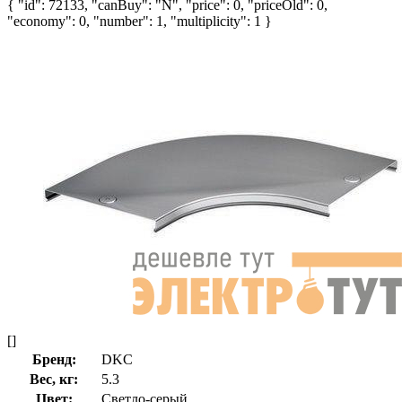
{ "id": 72133, "canBuy": "N", "price": 0, "priceOld": 0,
"economy": 0, "number": 1, "multiplicity": 1 }
[]
Бренд:
DKC
Вес, кг:
5.3
Цвет:
Светло-серый