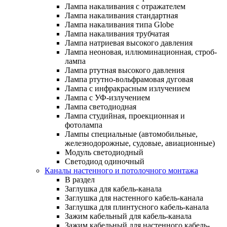
Лампа накаливания с отражателем
Лампа накаливания стандартная
Лампа накаливания типа Globe
Лампа накаливания трубчатая
Лампа натриевая высокого давления
Лампа неоновая, иллюминационная, строб-
лампа
Лампа ртутная высокого давления
Лампа ртутно-вольфрамовая дуговая
Лампа с инфракрасным излучением
Лампа с УФ-излучением
Лампа светодиодная
Лампа студийная, проекционная и
фотолампа
Лампы специальные (автомобильные,
железнодорожные, судовые, авиационные)
Модуль светодиодный
Светодиод одиночный
Каналы настенного и потолочного монтажа
В раздел
Заглушка для кабель-канала
Заглушка для настенного кабель-канала
Заглушка для плинтусного кабель-канала
Зажим кабельный для кабель-канала
Зажим кабельный для настенного кабель-