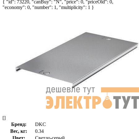
{ "id": 73220, "canBuy": "N", "price": 0, "priceOld": 0,
"economy": 0, "number": 1, "multiplicity": 1 }
[]
Бренд:
DKC
Вес, кг:
0.34
Цвет:
Светло-серый