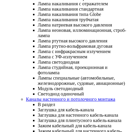
Лампа накаливания с отражателем
Лампа накаливания стандартная
Лампа накаливания типа Globe
Лампа накаливания трубчатая
Лампа натриевая высокого давления
Лампа неоновая, иллюминационная, строб-
лампа
Лампа ртутная высокого давления
Лампа ртутно-вольфрамовая дуговая
Лампа с инфракрасным излучением
Лампа с УФ-излучением
Лампа светодиодная
Лампа студийная, проекционная и
фотолампа
Лампы специальные (автомобильные,
железнодорожные, судовые, авиационные)
Модуль светодиодный
Светодиод одиночный
Каналы настенного и потолочного монтажа
В раздел
Заглушка для кабель-канала
Заглушка для настенного кабель-канала
Заглушка для плинтусного кабель-канала
Зажим кабельный для кабель-канала
Зажим кабельный для настенного кабель-