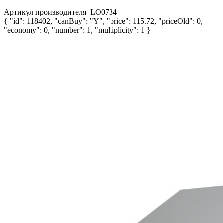
Артикул производителя
LO0734
{ "id": 118402, "canBuy": "Y", "price": 115.72, "priceOld": 0,
"economy": 0, "number": 1, "multiplicity": 1 }