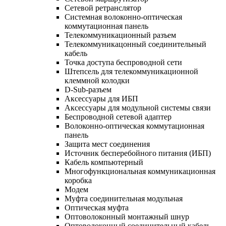
Сетевой ретранслятор
Системная волоконно-оптическая
коммутационная панель
Телекоммуникационный разъем
Телекоммуникацонный соединительный
кабель
Точка доступа беспроводной сети
Штепсель для телекоммуникационной
клеммной колодки
D-Sub-разъем
Аксессуары для ИБП
Аксессуары для модульной системы связи
Беспроводной сетевой адаптер
Волоконно-оптическая коммутационная
панель
Защита мест соединения
Источник бесперебойного питания (ИБП)
Кабель компьютерный
Многофункциональная коммуникационная
коробка
Модем
Муфта соединительная модульная
Оптическая муфта
Оптоволоконный монтажный шнур
Оптоволоконный соединительный кабель