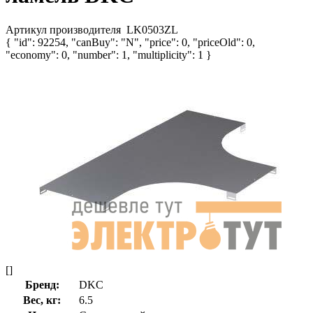
Артикул производителя
LK0503ZL
{ "id": 92254, "canBuy": "N", "price": 0, "priceOld": 0,
"economy": 0, "number": 1, "multiplicity": 1 }
[]
Бренд:
DKC
Вес, кг:
6.5