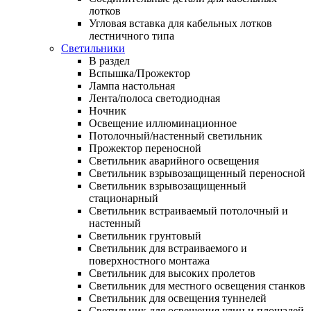
лотков
Угловая вставка для кабельных лотков
лестничного типа
Светильники
В раздел
Вспышка/Прожектор
Лампа настольная
Лента/полоса светодиодная
Ночник
Освещение иллюминационное
Потолочный/настенный светильник
Прожектор переносной
Светильник аварийного освещения
Светильник взрывозащищенный переносной
Светильник взрывозащищенный
стационарный
Светильник встраиваемый потолочный и
настенный
Светильник грунтовый
Светильник для встраиваемого и
поверхностного монтажа
Светильник для высоких пролетов
Светильник для местного освещения станков
Светильник для освещения туннелей
Светильник для освещения улиц и площадей