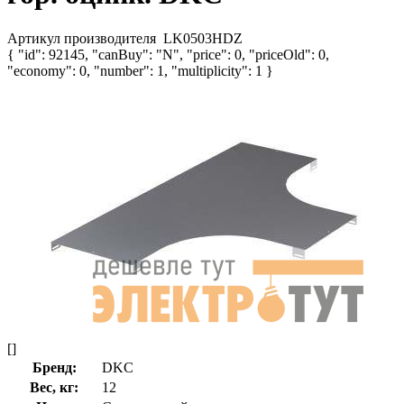
Артикул производителя
LK0503HDZ
{ "id": 92145, "canBuy": "N", "price": 0, "priceOld": 0,
"economy": 0, "number": 1, "multiplicity": 1 }
[]
Бренд:
DKC
Вес, кг:
12