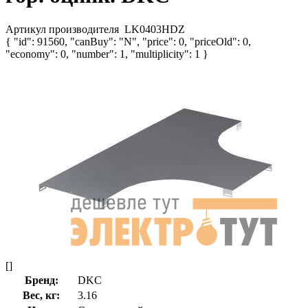
Артикул производителя
LK0403HDZ
{ "id": 91560, "canBuy": "N", "price": 0, "priceOld": 0,
"economy": 0, "number": 1, "multiplicity": 1 }
[]
Бренд:
DKC
Вес, кг:
3.16