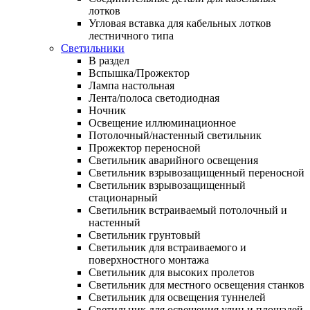
лотков
Угловая вставка для кабельных лотков
лестничного типа
Светильники
В раздел
Вспышка/Прожектор
Лампа настольная
Лента/полоса светодиодная
Ночник
Освещение иллюминационное
Потолочный/настенный светильник
Прожектор переносной
Светильник аварийного освещения
Светильник взрывозащищенный переносной
Светильник взрывозащищенный
стационарный
Светильник встраиваемый потолочный и
настенный
Светильник грунтовый
Светильник для встраиваемого и
поверхностного монтажа
Светильник для высоких пролетов
Светильник для местного освещения станков
Светильник для освещения туннелей
Светильник для освещения улиц и площадей