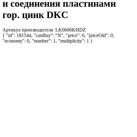
и соединения пластинами
гор. цинк DKC
Артикул производителя
LK0606KHDZ
{ "id": 181544, "canBuy": "N", "price": 0, "priceOld": 0,
"economy": 0, "number": 1, "multiplicity": 1 }