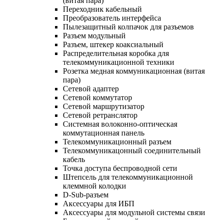
(витая пара)
Переходник кабельный
Преобразователь интерфейса
Пылезащитный колпачок для разъемов
Разъем модульный
Разъем, штекер коаксиальный
Распределительная коробка для
телекоммуникационной техники
Розетка медная коммуникационная (витая
пара)
Сетевой адаптер
Сетевой коммутатор
Сетевой маршрутизатор
Сетевой ретранслятор
Системная волоконно-оптическая
коммутационная панель
Телекоммуникационный разъем
Телекоммуникацонный соединительный
кабель
Точка доступа беспроводной сети
Штепсель для телекоммуникационной
клеммной колодки
D-Sub-разъем
Аксессуары для ИБП
Аксессуары для модульной системы связи