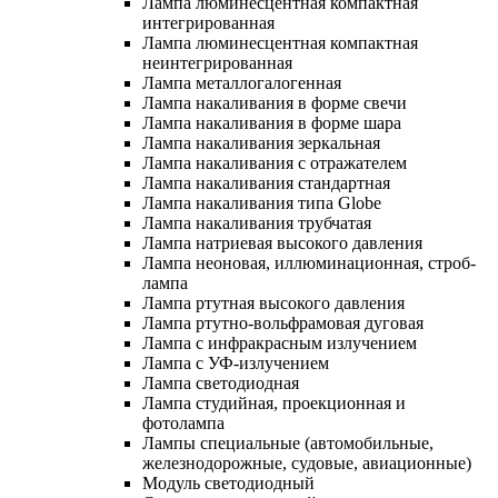
Лампа люминесцентная компактная
интегрированная
Лампа люминесцентная компактная
неинтегрированная
Лампа металлогалогенная
Лампа накаливания в форме свечи
Лампа накаливания в форме шара
Лампа накаливания зеркальная
Лампа накаливания с отражателем
Лампа накаливания стандартная
Лампа накаливания типа Globe
Лампа накаливания трубчатая
Лампа натриевая высокого давления
Лампа неоновая, иллюминационная, строб-
лампа
Лампа ртутная высокого давления
Лампа ртутно-вольфрамовая дуговая
Лампа с инфракрасным излучением
Лампа с УФ-излучением
Лампа светодиодная
Лампа студийная, проекционная и
фотолампа
Лампы специальные (автомобильные,
железнодорожные, судовые, авиационные)
Модуль светодиодный