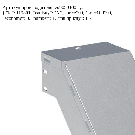
Артикул производителя
vo9050100-1,2
{ "id": 119801, "canBuy": "N", "price": 0, "priceOld": 0,
"economy": 0, "number": 1, "multiplicity": 1 }