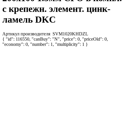
с крепежн. элемент. цинк-
ламель DKC
Артикул производителя
SVM1020KHDZL
{ "id": 116550, "canBuy": "N", "price": 0, "priceOld": 0,
"economy": 0, "number": 1, "multiplicity": 1 }