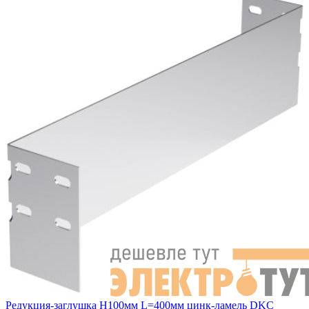
Редукция-заглушка H100мм L=400мм цинк-ламель DKC