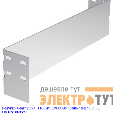
Редукция-заглушка H100мм L=800мм цинк-ламель DKC
URH018HDZL