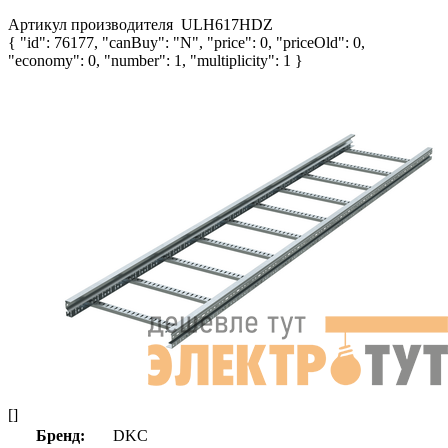
Артикул производителя
ULH617HDZ
{ "id": 76177, "canBuy": "N", "price": 0, "priceOld": 0,
"economy": 0, "number": 1, "multiplicity": 1 }
[]
Бренд:
DKC