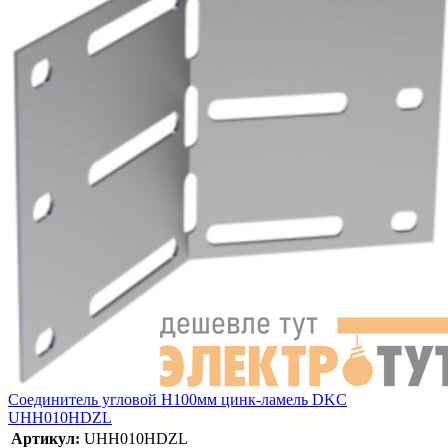
Соединитель угловой H100мм цинк-ламель DKC
UHH010HDZL
Артикул:
UHH010HDZL