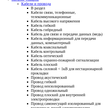
Кабели и провода
В раздел
Кабели связи, телефонные,
телекоммуникационные
Кабель высокого напряжения
Кабель гибкий
Кабель гибридный
Кабель для связи и передачи данных (медь)
Кабель информационный для передачи
данных, компьютерный
Кабель коаксиальный
Кабель контрольный
Кабель оптический
Кабель охранно-пожарной сигнализации
Кабель плоский
Кабель силовой < 1кВ для нестационарной
прокладки
Провод акустический
Провод гибкий
Провод неизолированный
Провод одножильный
Провод плоский для внутренней
электропроводки
Провод самонесущий изолированный для
воздушных линий электропередачи