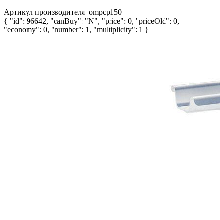
Артикул производителя
ompcp150
{ "id": 96642, "canBuy": "N", "price": 0, "priceOld": 0,
"economy": 0, "number": 1, "multiplicity": 1 }