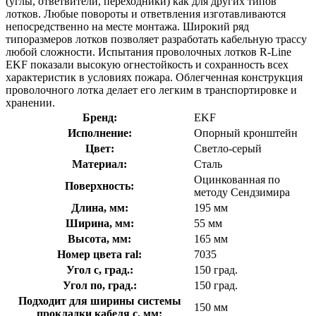
(углы, ответвители, переходники) как для других типов
лотков. Любые повороты и ответвления изготавливаются
непосредственно на месте монтажа. Широкий ряд
типоразмеров лотков позволяет разработать кабельную трассу
любой сложности. Испытания проволочных лотков R-Line
EKF показали высокую огнестойкость и сохранность всех
характеристик в условиях пожара. Облегченная конструкция
проволочного лотка делает его легким в транспортировке и
хранении.
Бренд:
EKF
Исполнение:
Опорный кронштейн
Цвет:
Светло-серый
Материал:
Сталь
Оцинкованная по
Поверхность:
методу Сендзимира
Длина, мм:
195 мм
Ширина, мм:
55 мм
Высота, мм:
165 мм
Номер цвета ral:
7035
Угол с, град.:
150 град.
Угол по, град.:
150 град.
Подходит для ширины системы
150 мм
прокладки кабеля с, мм: