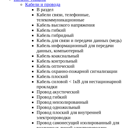
Кабели и провода
В раздел
Кабели связи, телефонные,
телекоммуникационные
Кабель высокого напряжения
Кабель гибкий
Кабель гибридный
Кабель для связи и передачи данных (медь)
Кабель информационный для передачи
данных, компьютерный
Кабель коаксиальный
Кабель контрольный
Кабель оптический
Кабель охранно-пожарной сигнализации
Кабель плоский
Кабель силовой < 1кВ для нестационарной
прокладки
Провод акустический
Провод гибкий
Провод неизолированный
Провод одножильный
Провод плоский для внутренней
электропроводки
Провод самонесущий изолированный для
воздушных линий электропередачи