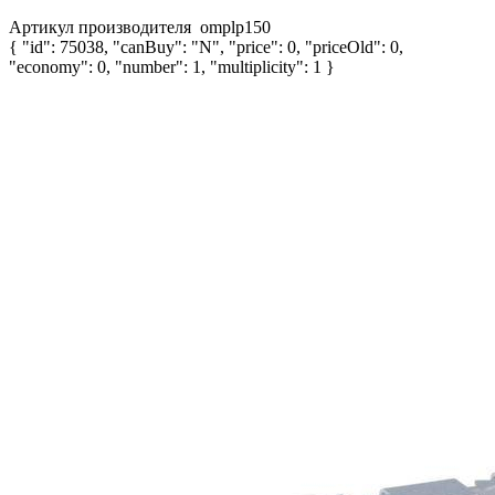
Артикул производителя
omplp150
{ "id": 75038, "canBuy": "N", "price": 0, "priceOld": 0,
"economy": 0, "number": 1, "multiplicity": 1 }