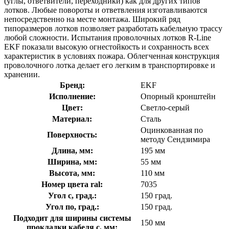
(углы, ответвители, переходники) как для других типов
лотков. Любые повороты и ответвления изготавливаются
непосредственно на месте монтажа. Широкий ряд
типоразмеров лотков позволяет разработать кабельную трассу
любой сложности. Испытания проволочных лотков R-Line
EKF показали высокую огнестойкость и сохранность всех
характеристик в условиях пожара. Облегченная конструкция
проволочного лотка делает его легким в транспортировке и
хранении.
Бренд:
EKF
Исполнение:
Опорный кронштейн
Цвет:
Светло-серый
Материал:
Сталь
Оцинкованная по
Поверхность:
методу Сендзимира
Длина, мм:
195 мм
Ширина, мм:
55 мм
Высота, мм:
110 мм
Номер цвета ral:
7035
Угол с, град.:
150 град.
Угол по, град.:
150 град.
Подходит для ширины системы
150 мм
прокладки кабеля с, мм: