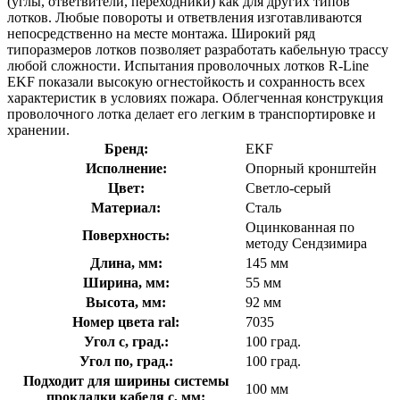
(углы, ответвители, переходники) как для других типов
лотков. Любые повороты и ответвления изготавливаются
непосредственно на месте монтажа. Широкий ряд
типоразмеров лотков позволяет разработать кабельную трассу
любой сложности. Испытания проволочных лотков R-Line
EKF показали высокую огнестойкость и сохранность всех
характеристик в условиях пожара. Облегченная конструкция
проволочного лотка делает его легким в транспортировке и
хранении.
Бренд:
EKF
Исполнение:
Опорный кронштейн
Цвет:
Светло-серый
Материал:
Сталь
Оцинкованная по
Поверхность:
методу Сендзимира
Длина, мм:
145 мм
Ширина, мм:
55 мм
Высота, мм:
92 мм
Номер цвета ral:
7035
Угол с, град.:
100 град.
Угол по, град.:
100 град.
Подходит для ширины системы
100 мм
прокладки кабеля с, мм: