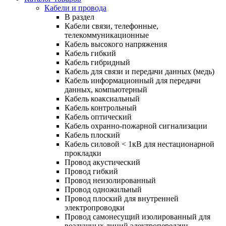
Кабели и провода
В раздел
Кабели связи, телефонные,
телекоммуникационные
Кабель высокого напряжения
Кабель гибкий
Кабель гибридный
Кабель для связи и передачи данных (медь)
Кабель информационный для передачи
данных, компьютерный
Кабель коаксиальный
Кабель контрольный
Кабель оптический
Кабель охранно-пожарной сигнализации
Кабель плоский
Кабель силовой < 1кВ для нестационарной
прокладки
Провод акустический
Провод гибкий
Провод неизолированный
Провод одножильный
Провод плоский для внутренней
электропроводки
Провод самонесущий изолированный для
воздушных линий электропередачи