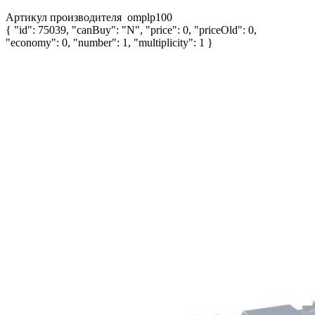
Артикул производителя
omplp100
{ "id": 75039, "canBuy": "N", "price": 0, "priceOld": 0,
"economy": 0, "number": 1, "multiplicity": 1 }