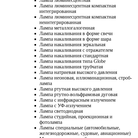
Лампа люминесцентная
Лампа люминесцентная компактная
интегрированная
Лампа люминесцентная компактная
неинтегрированная
Лампа металлогалогенная
Лампа накаливания в форме свечи
Лампа накаливания в форме шара
Лампа накаливания зеркальная
Лампа накаливания с отражателем
Лампа накаливания стандартная
Лампа накаливания типа Globe
Лампа накаливания трубчатая
Лампа натриевая высокого давления
Лампа неоновая, иллюминационная, строб-
лампа
Лампа ртутная высокого давления
Лампа ртутно-вольфрамовая дуговая
Лампа с инфракрасным излучением
Лампа с УФ-излучением
Лампа светодиодная
Лампа студийная, проекционная и
фотолампа
Лампы специальные (автомобильные,
железнодорожные, судовые, авиационные)