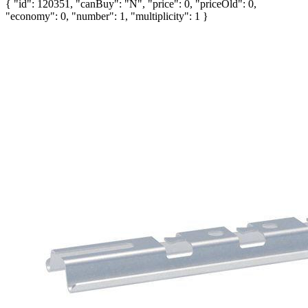
{ "id": 120351, "canBuy": "N", "price": 0, "priceOld": 0,
"economy": 0, "number": 1, "multiplicity": 1 }