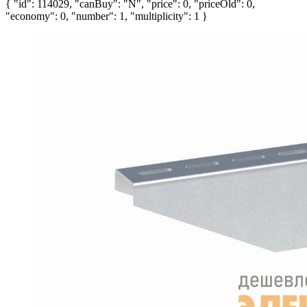
{ "id": 114029, "canBuy": "N", "price": 0, "priceOld": 0,
"economy": 0, "number": 1, "multiplicity": 1 }