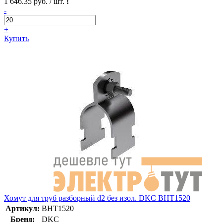
1 646.35 руб. / шт.
!
-
+
Купить
Хомут для труб разборный d2 без изол. DKC BHT1520
Артикул:
BHT1520
Бренд:
DKC