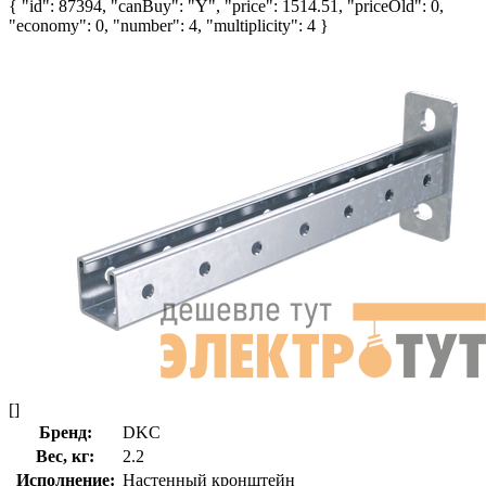
{ "id": 87394, "canBuy": "Y", "price": 1514.51, "priceOld": 0,
"economy": 0, "number": 4, "multiplicity": 4 }
[]
Бренд:
DKC
Вес, кг:
2.2
Исполнение:
Настенный кронштейн