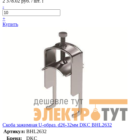
2 378.02 руб. / шт.
!
-
+
Купить
Скоба зажимная U-образ. d26-32мм DKC BHL2632
Артикул:
BHL2632
Бренд:
DKC