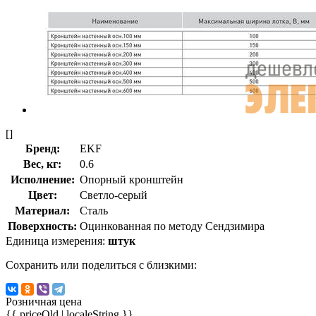
[]
Бренд:
EKF
Вес, кг:
0.6
Исполнение:
Опорный кронштейн
Цвет:
Светло-серый
Материал:
Сталь
Поверхность:
Оцинкованная по методу Сендзимира
Единица измерения:
штук
Сохранить или поделиться с близкими:
Розничная цена
{{ priceOld | localeString }}