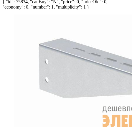
{ "id": 75834, "canBuy": "N", "price": 0, "priceOld": 0,
"economy": 0, "number": 1, "multiplicity": 1 }