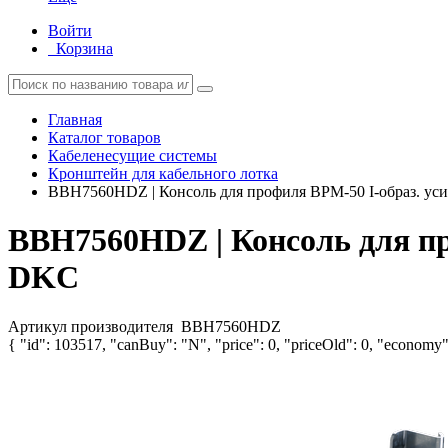
Войти
Корзина
Главная
Каталог товаров
Кабеленесущие системы
Кронштейн для кабельного лотка
BBH7560HDZ | Консоль для профиля BPM-50 I-образ. усил
BBH7560HDZ | Консоль для про
DKC
Артикул производителя
BBH7560HDZ
{ "id": 103517, "canBuy": "N", "price": 0, "priceOld": 0, "economy":