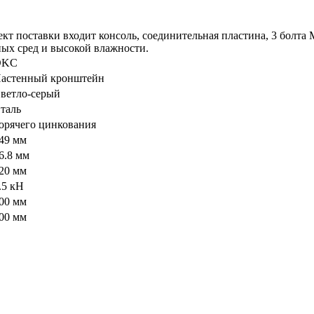
ект поставки входит консоль, соединительная пластина, 3 болт
ых сред и высокой влажности.
DKC
астенный кронштейн
ветло-серый
таль
орячего цинкования
49 мм
6.8 мм
20 мм
.5 кН
00 мм
00 мм