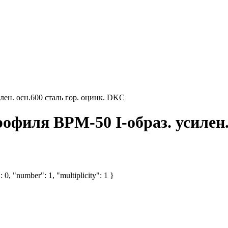
ен. осн.600 сталь гор. оцинк. DKC
филя BPM-50 I-образ. усилен. 
 0, "number": 1, "multiplicity": 1 }