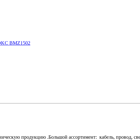
0 DKC BMZ1502
ескую продукцию .Большой ассортимент: кабель, провод, свети