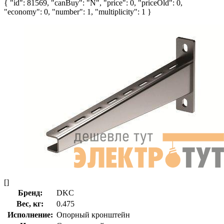
{ "id": 81569, "canBuy": "N", "price": 0, "priceOld": 0,
"economy": 0, "number": 1, "multiplicity": 1 }
[]
Бренд:
DKC
Вес, кг:
0.475
Исполнение:
Опорный кронштейн