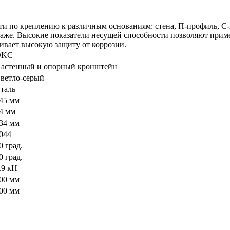
 по креплению к различным основаниям: стена, П-профиль, С-п
таже. Высокие показатели несущей способности позволяют прим
ивает высокую защиту от коррозии.
DKC
астенный и опорный кронштейн
ветло-серый
таль
45 мм
4 мм
34 мм
044
0 град.
0 град.
.9 кН
00 мм
00 мм