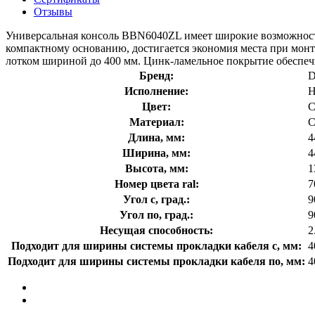
Отзывы
Универсальная консоль BBN6040ZL имеет широкие возможности
компактному основанию, достигается экономия места при мон
лотком шириной до 400 мм. Цинк-ламельное покрытие обеспеч
Бренд:
Исполнение:
Н
Цвет:
С
Материал:
С
Длина, мм:
4
Ширина, мм:
4
Высота, мм:
1
Номер цвета ral:
7
Угол с, град.:
9
Угол по, град.:
9
Несущая способность:
2
Подходит для ширины системы прокладки кабеля с, мм:
4
Подходит для ширины системы прокладки кабеля по, мм:
4