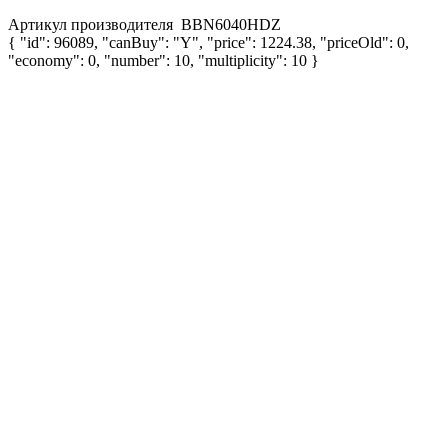
Артикул производителя
BBN6040HDZ
{ "id": 96089, "canBuy": "Y", "price": 1224.38, "priceOld": 0,
"economy": 0, "number": 10, "multiplicity": 10 }