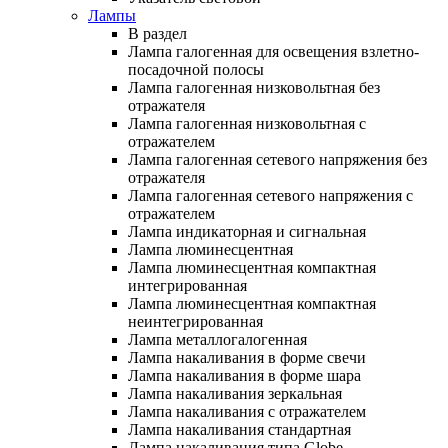
Лампы
В раздел
Лампа галогенная для освещения взлетно-
посадочной полосы
Лампа галогенная низковольтная без
отражателя
Лампа галогенная низковольтная с
отражателем
Лампа галогенная сетевого напряжения без
отражателя
Лампа галогенная сетевого напряжения с
отражателем
Лампа индикаторная и сигнальная
Лампа люминесцентная
Лампа люминесцентная компактная
интегрированная
Лампа люминесцентная компактная
неинтегрированная
Лампа металлогалогенная
Лампа накаливания в форме свечи
Лампа накаливания в форме шара
Лампа накаливания зеркальная
Лампа накаливания с отражателем
Лампа накаливания стандартная
Лампа накаливания типа Globe