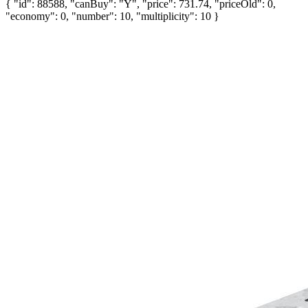
{ "id": 88588, "canBuy": "Y", "price": 731.74, "priceOld": 0,
"economy": 0, "number": 10, "multiplicity": 10 }