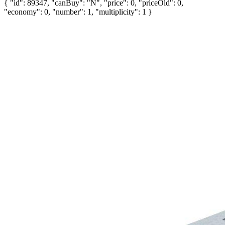
{ "id": 89347, "canBuy": "N", "price": 0, "priceOld": 0,
"economy": 0, "number": 1, "multiplicity": 1 }