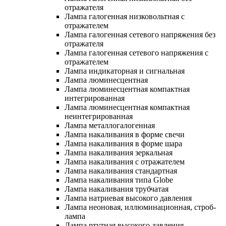
отражателя
Лампа галогенная низковольтная с
отражателем
Лампа галогенная сетевого напряжения без
отражателя
Лампа галогенная сетевого напряжения с
отражателем
Лампа индикаторная и сигнальная
Лампа люминесцентная
Лампа люминесцентная компактная
интегрированная
Лампа люминесцентная компактная
неинтегрированная
Лампа металлогалогенная
Лампа накаливания в форме свечи
Лампа накаливания в форме шара
Лампа накаливания зеркальная
Лампа накаливания с отражателем
Лампа накаливания стандартная
Лампа накаливания типа Globe
Лампа накаливания трубчатая
Лампа натриевая высокого давления
Лампа неоновая, иллюминационная, строб-
лампа
Лампа ртутная высокого давления