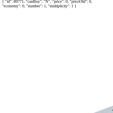
{ "id": 89771, "canBuy": "N", "price": 0, "priceOld": 0,
"economy": 0, "number": 1, "multiplicity": 1 }