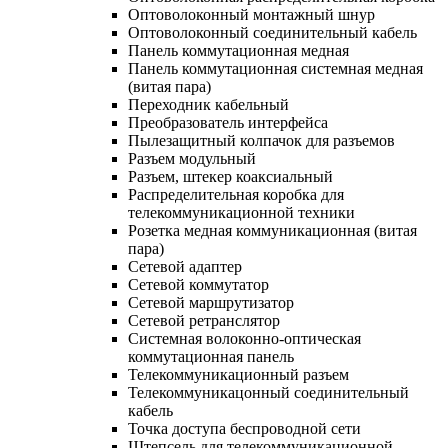
Оптоволоконный монтажный шнур
Оптоволоконный соединительный кабель
Панель коммутационная медная
Панель коммутационная системная медная
(витая пара)
Переходник кабельный
Преобразователь интерфейса
Пылезащитный колпачок для разъемов
Разъем модульный
Разъем, штекер коаксиальный
Распределительная коробка для
телекоммуникационной техники
Розетка медная коммуникационная (витая
пара)
Сетевой адаптер
Сетевой коммутатор
Сетевой маршрутизатор
Сетевой ретранслятор
Системная волоконно-оптическая
коммутационная панель
Телекоммуникационный разъем
Телекоммуникацонный соединительный
кабель
Точка доступа беспроводной сети
Штепсель для телекоммуникационной