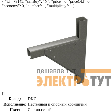
{ "id": 78145, "canBuy": "N", "price": 0, "priceOld": 0,
"economy": 0, "number": 1, "multiplicity": 1 }
[]
Бренд:
DKC
Исполнение:
Настенный и опорный кронштейн
Цвет:
Светло-серый