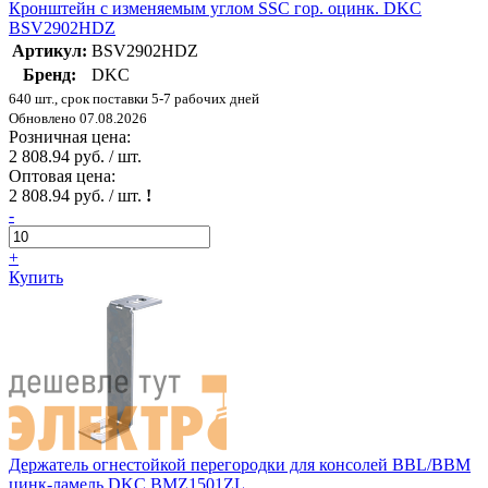
Кронштейн с изменяемым углом SSC гор. оцинк. DKC
BSV2902HDZ
Артикул:
BSV2902HDZ
Бренд:
DKC
640 шт., срок поставки 5-7 рабочих дней
Обновлено 07.08.2026
Розничная цена:
2 808.94 руб. / шт.
Оптовая цена:
2 808.94 руб. / шт.
!
-
+
Купить
Держатель огнестойкой перегородки для консолей BBL/BBM
цинк-ламель DKC BMZ1501ZL