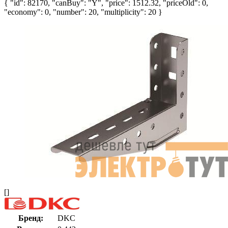
{ "id": 82170, "canBuy": "Y", "price": 1512.32, "priceOld": 0,
"economy": 0, "number": 20, "multiplicity": 20 }
[]
Бренд:
DKC