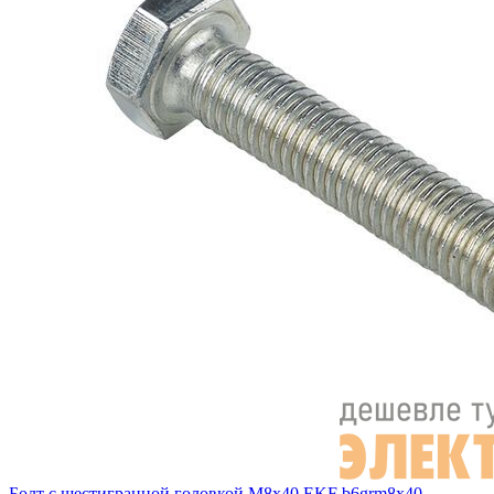
Болт с шестигранной головкой М8х40 EKF b6grm8x40