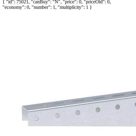
{ "id": 75021, "canBuy": "N", "price": 0, "priceOld": 0,
"economy": 0, "number": 1, "multiplicity": 1 }