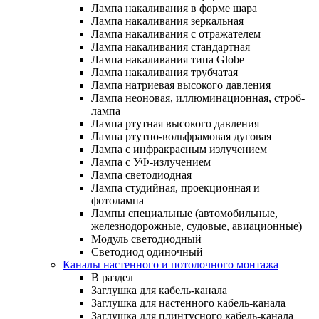
Лампа накаливания в форме шара
Лампа накаливания зеркальная
Лампа накаливания с отражателем
Лампа накаливания стандартная
Лампа накаливания типа Globe
Лампа накаливания трубчатая
Лампа натриевая высокого давления
Лампа неоновая, иллюминационная, строб-
лампа
Лампа ртутная высокого давления
Лампа ртутно-вольфрамовая дуговая
Лампа с инфракрасным излучением
Лампа с УФ-излучением
Лампа светодиодная
Лампа студийная, проекционная и
фотолампа
Лампы специальные (автомобильные,
железнодорожные, судовые, авиационные)
Модуль светодиодный
Светодиод одиночный
Каналы настенного и потолочного монтажа
В раздел
Заглушка для кабель-канала
Заглушка для настенного кабель-канала
Заглушка для плинтусного кабель-канала