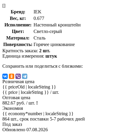
[]
Бренд:
IEK
Вес, кг:
0.677
Исполнение:
Настенный кронштейн
Цвет:
Светло-серый
Материал:
Сталь
Поверхность:
Горячее цинкование
Кратность заказа:
2 шт.
Единица измерения:
штук
Сохранить или поделиться с близкими:
Розничная цена
{{ priceOld | localeString }}
{{ price | localeString }}
/ шт.
Оптовая цена
882.67 руб. / шт.
!
Экономия
{{ economy*number | localeString }}
864 шт., срок поставки 5-7 рабочих дней
Под заказ
Обновлено 07.08.2026